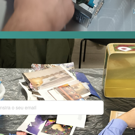
Pretende receber no seu e-mail a
próximas iniciativas do EcoPorto
Subscrever