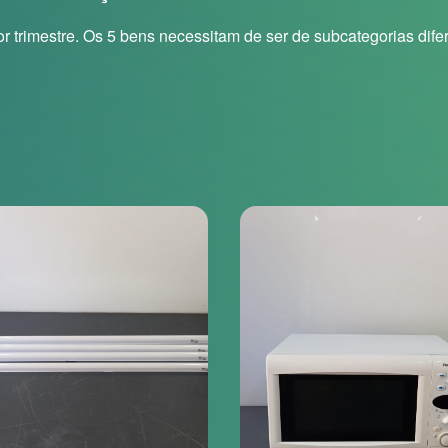
r trimestre. Os 5 bens necessitam de ser de subcategorias dife