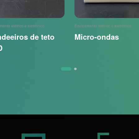
ento elétrico e eletrónico
Equipamento elétrico e eletrónico
deeiros de teto
Micro-ondas
D