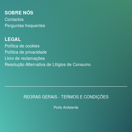
REPARAÇÃO DE
COMPUTADORES
SOBRE NÓS
Contactos
Perguntas frequentes
LEGAL
Política de cookies
Política de privacidade
Livro de reclamações
Resolução Alternativa de Litígios de Consumo
REGRAS GERAIS -
TERMOS E CONDIÇÕES
Porto Ambiente