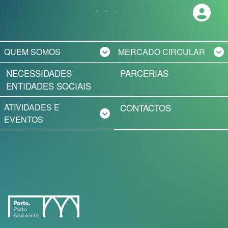
QUEM SOMOS
MERCADO CIRCULAR
NECESSIDADES
PARCERIAS
PROJETO ECOPORTO
MERCADO DE
ENTIDADES SOCIAIS
DOAÇÕES
PORTO AMBIENTE
ATIVIDADES E
CONTACTOS
RECOLHA AO
EVENTOS
DOMICÍLIO
PRÓXIMAS
INICIATIVAS
ATIVIDADES JÁ
REALIZADAS
MANUAL DE