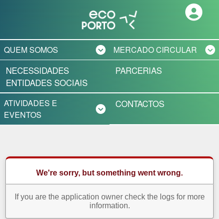
QUEM SOMOS
MERCADO CIRCULAR
NECESSIDADES
PARCERIAS
PROJETO ECOPORTO
MERCADO DE
ENTIDADES SOCIAIS
DOAÇÕES
PORTO AMBIENTE
ATIVIDADES E
CONTACTOS
RECOLHA AO
EVENTOS
DOMICÍLIO
PRÓXIMAS
INICIATIVAS
ATIVIDADES JÁ
REALIZADAS
MANUAL DE