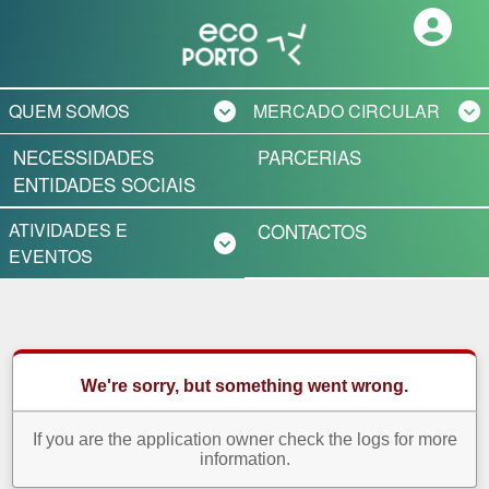
QUEM SOMOS
MERCADO CIRCULAR
NECESSIDADES
PARCERIAS
PROJETO ECOPORTO
MERCADO DE
ENTIDADES SOCIAIS
DOAÇÕES
PORTO AMBIENTE
ATIVIDADES E
CONTACTOS
RECOLHA AO
EVENTOS
DOMICÍLIO
PRÓXIMAS
INICIATIVAS
ATIVIDADES JÁ
REALIZADAS
MANUAL DE